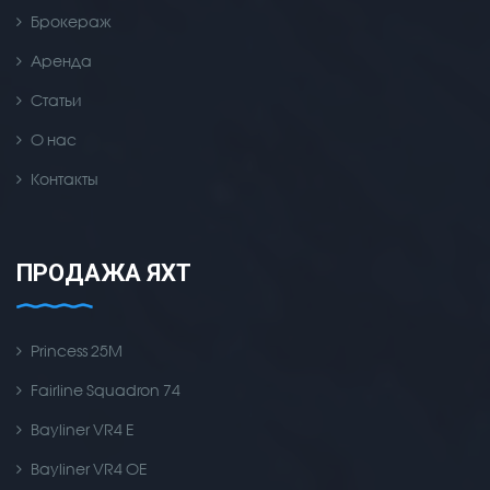
Брокераж
Аренда
Статьи
О нас
Контакты
ПРОДАЖА ЯХТ
Princess 25M
Fairline Squadron 74
Bayliner VR4 E
Bayliner VR4 OE