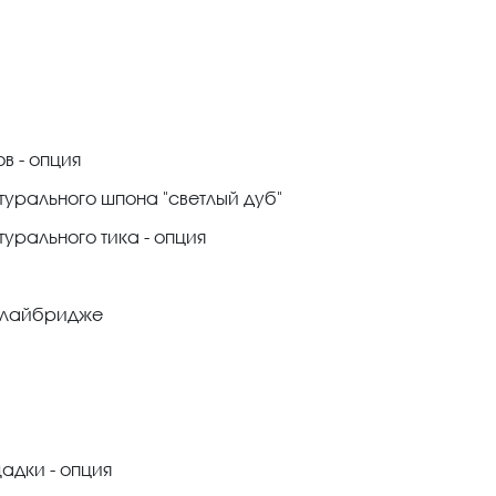
в - опция
турального шпона "светлый дуб"
урального тика - опция
 флайбридже
адки - опция