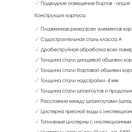
Подводное освещение бортов - опция
Конструкция корпуса
Плазменная резка всех элементов ко
Судостроительная сталь класса А
Дробеструйнaя обработка всех пове
Толщина стали днищевой обшивки кор
Толщина стали бортовой обшивки корп
Толщина стали надстройки- 4 мм
Толщина стали шпангоутов и продольн
Расстояние между шпангоутами (шпаци
Цистерна пресной воды с инспекционн
Топливные цистерны с инспекционным лю
Цистерны "серых" вод (2 шт.) - са. 1400 