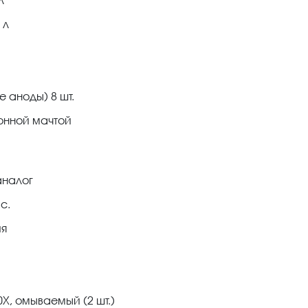
 л
 аноды) 8 шт.
онной мачтой
 аналог
с.
ия
Х, омываемый (2 шт.)