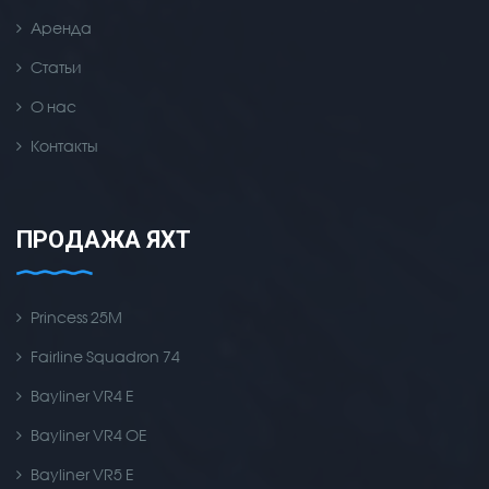
Аренда
Статьи
О нас
Контакты
ПРОДАЖА ЯХТ
Princess 25M
Fairline Squadron 74
Bayliner VR4 E
Bayliner VR4 OE
Bayliner VR5 E