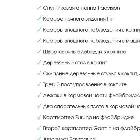
Спутниковая антенна Tracvision
Камера ночного видения Flir
Камеры внешнего наблюдения в кокпит 
Камеры внешнего наблюдения в машин
Швартовочные лебедки в кокпите
Деревянный стол в кокпит
Складные деревянные стулья в кокпит, 4
Третий пост управления в кокпите
Лежаки в кормовой части флайбридж
Два спасательных плота в кормовой ча
Картплоттер Furuno на флайбридже
Второй картплоттер Garmin на флайб
Автопилот Raymarine