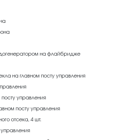
на
зона
ледогенератором на флайбридже
кла на главном посту управления
управления
м посту управления
авном посту управления
о отсека, 4 шт.
у управления