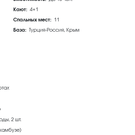
Кают:
4+1
Спальных мест:
11
База:
Турция-Россия, Крым
ютах
о
ды, 2 шт.
 камбузе)