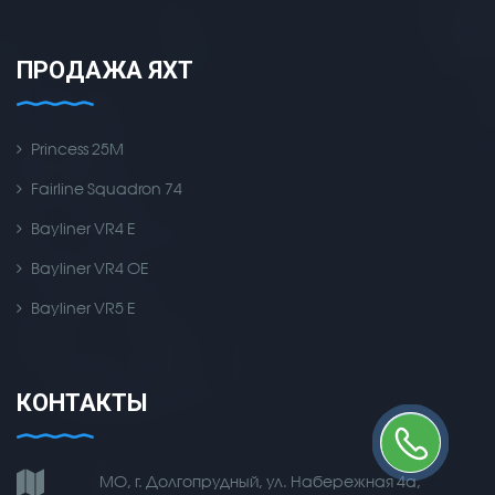
ПРОДАЖА ЯХТ
Princess 25M
Fairline Squadron 74
Bayliner VR4 E
Bayliner VR4 OE
Bayliner VR5 E
КОНТАКТЫ
МО, г. Долгопрудный, ул. Набережная 4а,