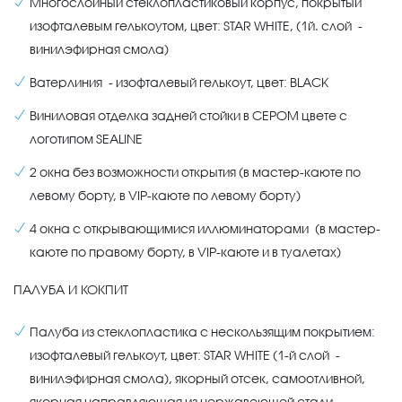
Многослойный стеклопластиковый корпус, покрытый
изофталевым гелькоутом, цвет: STAR WHITE, (1й. слой -
винилэфирная смола)
Ватерлиния - изофталевый гелькоут, цвет: BLACK
Виниловая отделка задней стойки в СЕРОМ цвете с
логотипом SEALINE
2 окна без возможности открытия (в мастер-каюте по
левому борту, в VIP-каюте по левому борту)
4 окна с открывающимися иллюминаторами (в мастер-
каюте по правому борту, в VIP-каюте и в туалетах)
ПАЛУБА И КОКПИТ
Палуба из стеклопластика с нескользящим покрытием:
изофталевый гелькоут, цвет: STAR WHITE (1-й слой -
винилэфирная смола), якорный отсек, самоотливной,
якорная направляющая из нержавеющей стали