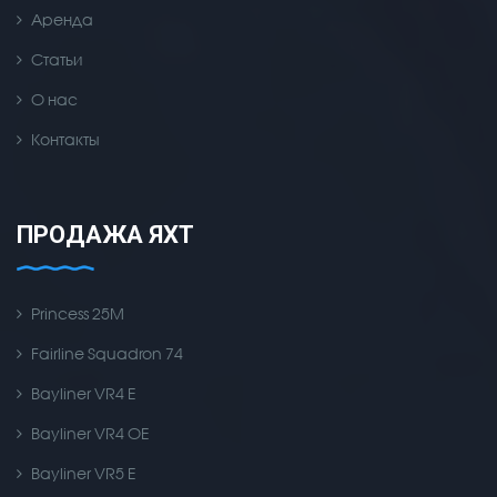
Аренда
Статьи
О нас
Контакты
ПРОДАЖА ЯХТ
Princess 25M
Fairline Squadron 74
Bayliner VR4 E
Bayliner VR4 OE
Bayliner VR5 E