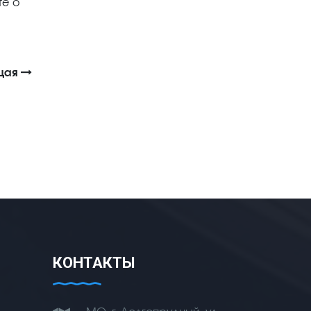
те о
щая
КОНТАКТЫ