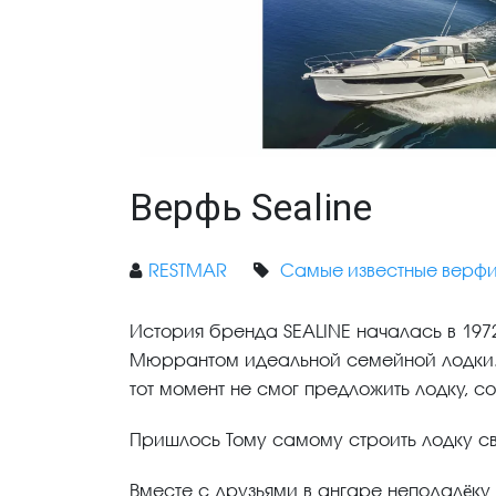
Верфь Sealine
RESTMAR
Самые известные верф
История бренда SEALINE началась в 19
Мюррантом идеальной семейной лодки. К
тот момент не смог предложить лодку, 
Пришлось Тому самому строить лодку св
Вместе с друзьями в ангаре неподалёку