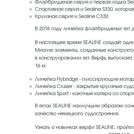
Флайбриджная серия и первая лодка Sea
Спортивная серия и Sealine S330, котор
Круизная серия и Sealine C330
В 2016 году линейка флайбриджных яхт д
В настоящее время SEALINE создаёт одни
Многие элементы, созданные конструкт
в конструировании яхт. Верфь выпускает
16 м:
Линейка Flybridge - глиссирующие мото
Линейка Cruiser - закрытые круизные суд
Линейка Sport - каютные катера со спо
В яхтах SEALINE наилучшим образом соч
качество немецкого судостроения.
Узнать о новинках верфи SEALINE, пройт