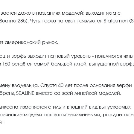
ивается даже в названиях моделей: выходит яхта с
line 285). Чуть позже на свет появляется Statesmen (S
ает американский рынок.
ц и верфь выходит на новый уровень - появляются яхты 
a Т60 остаётся самой большой яхтой, выпущенной верф
мену владельца. Спустя 40 лет после основания верфи
бренд SEALINE вместе со всей линейкой моделей.
иксона изменяется стиль и внешний вид выпускаемых
ассические модели остаются неизменными, рождается 
й: