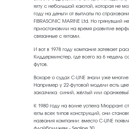
яхту с небольшой каютой, которая не м
году на деньги от выплаты по страхова
FIBRASONIC MARINE Ltd. Но грянувший н
приостановили на время развитие верфи
связанные с яхтами.
И вот в 1978 году компания затевает р
Киддерминстер, где всего за 6 недель с
футов.
Вскоре о судах C-LINE знали уже многи
Например у 22-футовой модели есть цвет
заказчика: синий, жёлтый или оранжевый
К 1980 году на волне успеха Мюррант ст
яхты всех типов конструкций, они стано
названия компании: вместо C-LINE появля
флайбриджем - Sealine 30.