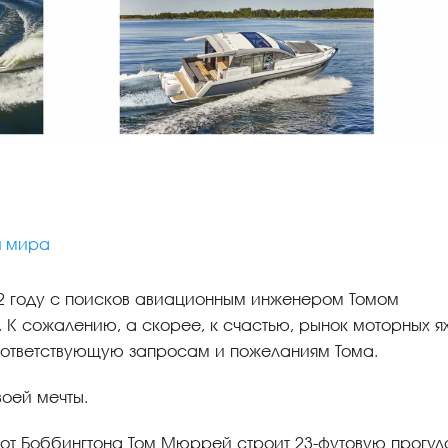
и мира
72 году с поисков авиационным инженером Томом
 сожалению, а скорее, к счастью, рынок моторных ях
соответствующую запросам и пожеланиям Тома.
оей мечты.
 от Боббингтона Том Мюррей строит 23-футовую прогу