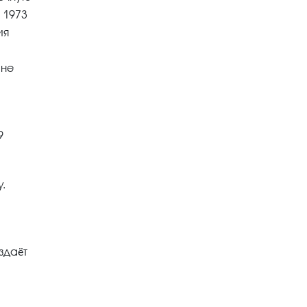
 1973
ия
 не
9
.
здаёт