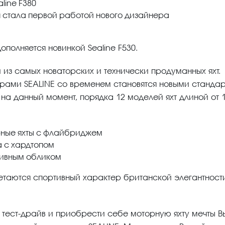
line F380
ая стала первой работой нового дизайнера
ополняется новинкой Sealine F530.
 из самых новаторских и технически продуманных яхт.
орами SEALINE со временем становятся новыми станда
, на данный момент, порядка 12 моделей яхт длиной от 
рные яхты с флайбриджем
а с хардтопом
ртивным обликом
етаются спортивный характер британской элегантност
и тест-драйв и приобрести себе моторную яхту мечты В