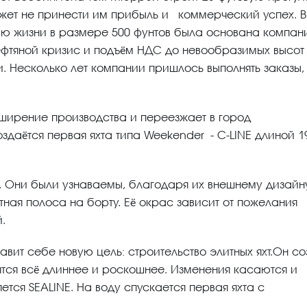
ожет не принести им прибыль и коммерческий успех. В
нию жизни в размере 500 фунтов была основана компан
ефтяной кризис и подъём НДС до невообразимых высот
. Несколько лет компании пришлось выполнять заказы,
асширение производства и переезжает в город
оздаётся первая яхта типа Weekender - C-LINE длиной 1
е. Они были узнаваемы, благодаря их внешнему дизайну
ная полоса на борту. Её окрас зависит от пожелания
.
авит себе новую цель: строительство элитных яхт.Он со
вятся всё длиннее и роскошнее. Изменения касаются и
ется SEALINE. На воду спускается первая яхта с