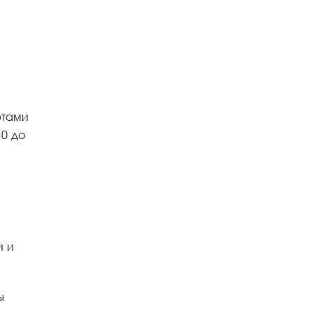
ртами
10 до
и и
ы