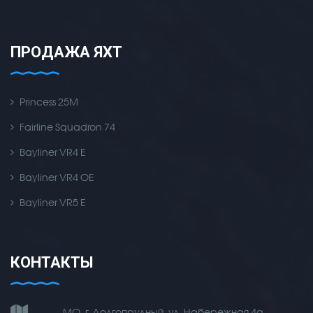
ПРОДАЖА ЯХТ
Princess 25M
Fairline Squadron 74
Bayliner VR4 E
Bayliner VR4 OE
Bayliner VR5 E
КОНТАКТЫ
МО, г. Долгопрудный, ул. Набережная 4а,