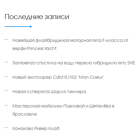
Последние записи
Новейшая флайбриджная моторная яхта F-класса от
верфи Princess Yacht
Sanlorenzo спустила на воду первую гибридную яхту SHE
Новый эксплорер CdM RJ102 "Mon Coeur"
Новая суперяхта Шарля Леклера
Мастерская майолики Павловой и Шепелёва в
Ярославле
Конаково Ривер Клаб