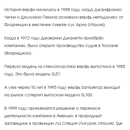
История верфи началась в 1958 году, когда Джанфранко
Чеччи и Джулиано Пеккиа основали верфь неподалеку от
Флоренции в местечке Лимите сул’Арно (Италия).
Когда в 1972 году Джованни Джанетти приобрёл
компанию, было открыто производство судов в Тоскане
(Виареджио).
Первую модель из стеклопластика верфь выпустила в 1985
году. Это была модель SL57.
А уже через 10 лет в 1995 году верфь Sanlorenzo выходит
на рынок суперяхт выпуском модели SL100.
В 1999 году принимается решение о переносе
деятельности компании в Амелью, в природный
заповедник в провинции Ла Специя (Лигурия, Италия). Где