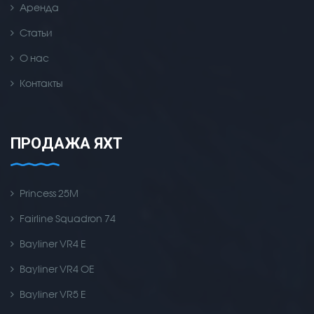
Аренда
Статьи
О нас
Контакты
ПРОДАЖА ЯХТ
Princess 25M
Fairline Squadron 74
Bayliner VR4 E
Bayliner VR4 OE
Bayliner VR5 E