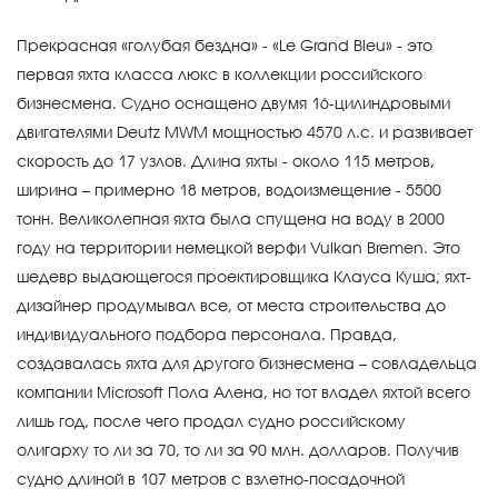
Прекрасная «голубая бездна» - «Le Grand Bleu» - это
первая яхта класса люкс в коллекции российского
бизнесмена. Судно оснащено двумя 16-цилиндровыми
двигателями Deutz MWM мощностью 4570 л.с. и развивает
скорость до 17 узлов. Длина яхты - около 115 метров,
ширина – примерно 18 метров, водоизмещение - 5500
тонн. Великолепная яхта была спущена на воду в 2000
году на территории немецкой верфи Vulkan Bremen. Это
шедевр выдающегося проектировщика Клауса Куша; яхт-
дизайнер продумывал все, от места строительства до
индивидуального подбора персонала. Правда,
создавалась яхта для другого бизнесмена – совладельца
компании Microsoft Пола Алена, но тот владел яхтой всего
лишь год, после чего продал судно российскому
олигарху то ли за 70, то ли за 90 млн. долларов. Получив
судно длиной в 107 метров с взлетно-посадочной