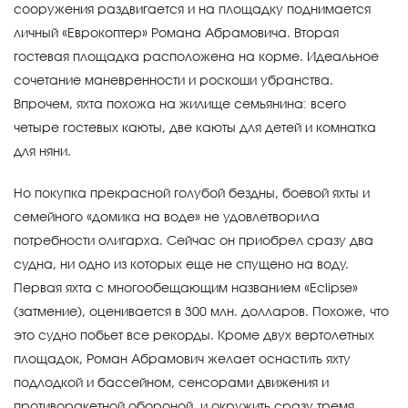
сооружения раздвигается и на площадку поднимается
личный «Еврокоптер» Романа Абрамовича. Вторая
гостевая площадка расположена на корме. Идеальное
сочетание маневренности и роскоши убранства.
Впрочем, яхта похожа на жилище семьянина: всего
четыре гостевых каюты, две каюты для детей и комнатка
для няни.
Но покупка прекрасной голубой бездны, боевой яхты и
семейного «домика на воде» не удовлетворила
потребности олигарха. Сейчас он приобрел сразу два
судна, ни одно из которых еще не спущено на воду.
Первая яхта с многообещающим названием «Eclipse»
(затмение), оценивается в 300 млн. долларов. Похоже, что
это судно побьет все рекорды. Кроме двух вертолетных
площадок, Роман Абрамович желает оснастить яхту
подлодкой и бассейном, сенсорами движения и
противоракетной обороной, и окружить сразу тремя