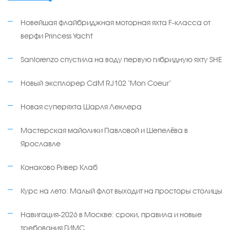
Новейшая флайбриджная моторная яхта F-класса от
верфи Princess Yacht
Sanlorenzo спустила на воду первую гибридную яхту SHE
Новый эксплорер CdM RJ102 "Mon Coeur"
Новая суперяхта Шарля Леклера
Мастерская майолики Павловой и Шепелёва в
Ярославле
Конаково Ривер Клаб
Курс на лето: Малый флот выходит на просторы столицы
Навигация-2026 в Москве: сроки, правила и новые
требования ГИМС