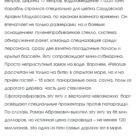
метров, ширина 17 метров, водоизмещение – 5320 тонн.
Корабль строился специально для шейха Саудовской
Аравии Модхассана, по законам военного времени. Он
впечатляет не только размерами, но и боевым
оснащением: пуленепробиваемое стекло, система
обнаружения ракет, команда спецназовцев среди
персонала, сразу две взлетно-посадочные полосы и
крытый бассейн. Яхту сопровождает мини-субмарина.
Просто неприступный замок на воде. Впрочем, «Pelorus»
рассчитан не только на битву в открытом море, но и на
прием гостей – 18 кают, панорамные окна, сауна, полы из
дорогого дерева, часть дна стеклянная.
Сфотографировать эту яхту с вертолета невозможно: борт
освещают специальные прожекторы против папарацци.
По слухам, Роман Абрамович выкупил эту яхту за 88 млн.
долларов, но истинная цена сокровища – не менее 120
миллионов, это одна из пяти самых дорогих яхт в мире.