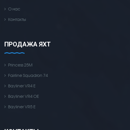
О нас
Контакты
ПРОДАЖА ЯХТ
Princess 25M
Fairline Squadron 74
Bayliner VR4 E
Bayliner VR4 OE
Bayliner VR5 E