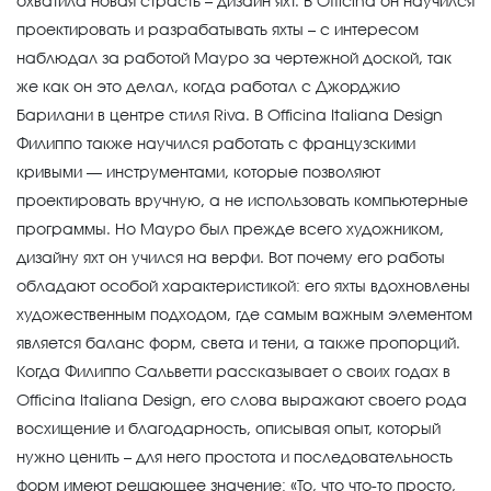
охватила новая страсть – дизайн яхт. В Officina он научился
проектировать и разрабатывать яхты – с интересом
наблюдал за работой Мауро за чертежной доской, так
же как он это делал, когда работал с Джорджио
Барилани в центре стиля Riva. В Officina Italiana Design
Филиппо также научился работать с французскими
кривыми — инструментами, которые позволяют
проектировать вручную, а не использовать компьютерные
программы. Но Мауро был прежде всего художником,
дизайну яхт он учился на верфи. Вот почему его работы
обладают особой характеристикой: его яхты вдохновлены
художественным подходом, где самым важным элементом
является баланс форм, света и тени, а также пропорций.
Когда Филиппо Сальветти рассказывает о своих годах в
Officina Italiana Design, его слова выражают своего рода
восхищение и благодарность, описывая опыт, который
нужно ценить – для него простота и последовательность
форм имеют решающее значение: «То, что что-то просто,