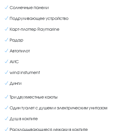
Cолнечные панели
Подруливающее устройство
Карт-плоттер Raymarine
Радар
Автопилот
АИС
wind instument
Динги
Три двухместные каюты
Один туалет с душем и электрическим унитазом
Душ в кокпите
Раскладывающиеся лежаки в кокпите