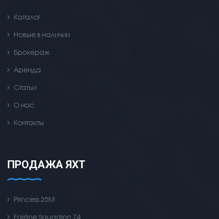
Каталог
Новые в наличии
Брокераж
Аренда
Статьи
О нас
Контакты
ПРОДАЖА ЯХТ
Princess 25M
Fairline Squadron 74