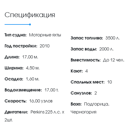
Спецификация
Тип судна:
Моторные яхты
Запас топлива:
3500 л.
Год постройки:
2010
Запас воды:
2000 л.
Длина:
17,00 м.
Вместимость:
До 12 чел.
Ширина:
4,50 м.
Кают:
4
Осадка:
1,60 м.
Спальных мест:
10
Водоизмещение:
17,00 т.
Санузлов:
2
Скорость:
16,00 узлов
База:
Подгорица,
Двигатели:
Perkins 225 л.с. х
Черногория
2шт.