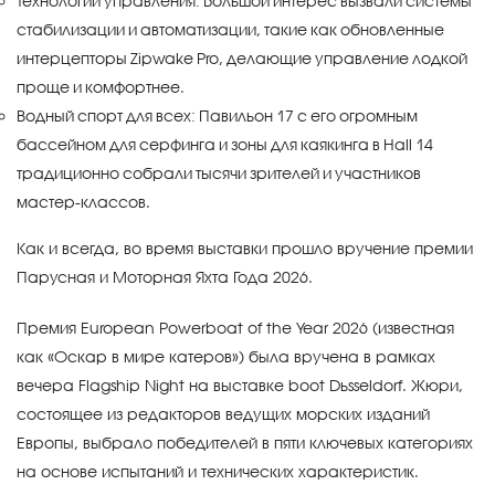
Технологии управления: Большой интерес вызвали системы
стабилизации и автоматизации, такие как обновленные
интерцепторы Zipwake Pro, делающие управление лодкой
проще и комфортнее.
Водный спорт для всех: Павильон 17 с его огромным
бассейном для серфинга и зоны для каякинга в Hall 14
традиционно собрали тысячи зрителей и участников
мастер-классов.
Как и всегда, во время выставки прошло вручение премии
Парусная и Моторная Яхта Года 2026.
Премия European Powerboat of the Year 2026 (известная
как «Оскар в мире катеров») была вручена в рамках
вечера Flagship Night на выставке boot Düsseldorf. Жюри,
состоящее из редакторов ведущих морских изданий
Европы, выбрало победителей в пяти ключевых категориях
на основе испытаний и технических характеристик.