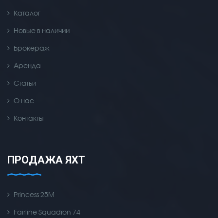
Каталог
Новые в наличии
Брокераж
Аренда
Статьи
О нас
Контакты
ПРОДАЖА ЯХТ
Princess 25M
Fairline Squadron 74