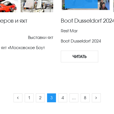
ров и яхт
Boot Dusseldorf 202
Rest Mar
Выставки яхт
Boot Dusseldorf 2024
 яхт «Московское Боут
ЧИТАТЬ
1
2
3
4
…
8